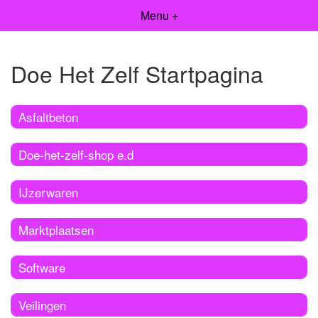
Menu +
Doe Het Zelf Startpagina
Asfaltbeton
Doe-het-zelf-shop e.d
IJzerwaren
Marktplaatsen
Software
Veilingen